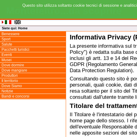
Questo sito utilizza soltanto cookie tecnici di sessione e analitic
Montefeltro...da scoprire
Siete qui:
Home
Benessere
Informativa Privacy (
Sport
Salute
La presente informativa sul t
Pacchetti turistici
Policy”) è redatta sulla base d
Eventi
inclusi gli artt. 13 e 14 de
Musei
GDPR (Regolamento Generale 
Dove dormire
Data Protection Regulation).
Dove mangiare
Produttori
Consultando questo sito è pos
Il territorio
personali, quali cookie, dati 
Dove Siamo
resa soltanto per il sito del T
Notizie
consultati dall'utente tramite l
Bandi e concorsi
Titolare del trattamen
Il Titolare è l'intestatario de
home page dello stesso. I rife
dell'eventuale Responsabile de
nelle apposite sezioni del sito