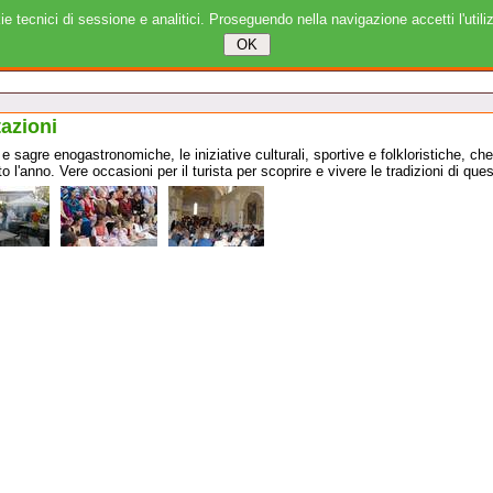
ie tecnici di sessione e analitici. Proseguendo nella navigazione accetti l'utili
tazioni
 sagre enogastronomiche, le iniziative culturali, sportive e folkloristiche, c
tto l'anno. Vere occasioni per il turista per scoprire e vivere le tradizioni di ques