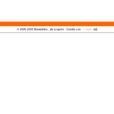
© 2005-2026 Montefeltro...da scoprire - Gestito con
doc
web
-
[id]
Privacy Policy