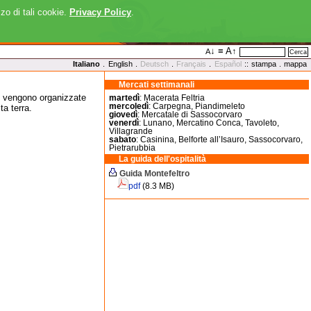
zzo di tali cookie.
Privacy Policy
.
↓
≡
A↑
A
Cerca
Italiano
.
English
.
Deutsch
.
Français
.
Español
::
stampa
.
mappa
Mercati settimanali
he vengono organizzate
martedì
: Macerata Feltria
mercoledì
: Carpegna, Piandimeleto
ta terra.
giovedì
: Mercatale di Sassocorvaro
venerdì
: Lunano, Mercatino Conca, Tavoleto,
Villagrande
sabato
: Casinina, Belforte all’Isauro, Sassocorvaro,
Pietrarubbia
La guida dell'ospitalità
Guida Montefeltro
pdf
(8.3 MB)