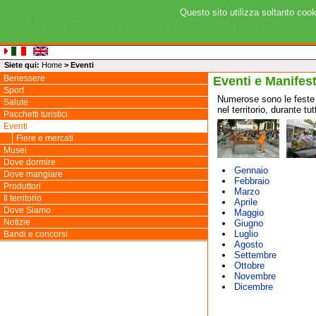
Questo sito utilizza soltanto cook
Montefeltro...da scoprire
Siete qui:
Home
>
Eventi
Benessere
Eventi e Manifes
Sport
Numerose sono le feste e
Salute
nel territorio, durante tu
Pacchetti turistici
Eventi
Fiere e mercati
Musei
Dove dormire
Gennaio
Dove mangiare
Febbraio
Produttori
Marzo
Il territorio
Aprile
Dove Siamo
Maggio
Notizie
Giugno
Luglio
Bandi e concorsi
Agosto
Settembre
Ottobre
Novembre
Dicembre